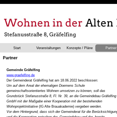
Start
Veranstaltungen
Konzepte / Pläne
Partner
Partner
Gemeinde Gräfelfing
www.graef
elfing.de
Der Gemeinderat Gräfelfing hat am 18.06.2022 beschlossen:
Um auf dem Areal der ehemaligen Doemens Schule
gemeinschaftsorientiertes Wohnen umsetzen zu können, soll das
Grundstück Stefanusstraße 8, Fl. Nr. 39, an die Gemeindebau Gräfelfing
GmbH mit der Maßgabe einer Kooperation mit der bestehenden
Wohnprojektinitiative
(IG Alte Brauakademie)
vergeben werden.
Vor dem Hintergrund, dass sich der Gemeinderat für die Berücksichtigun
und die Kooperation zwischen der Gemeindebau und der bereits